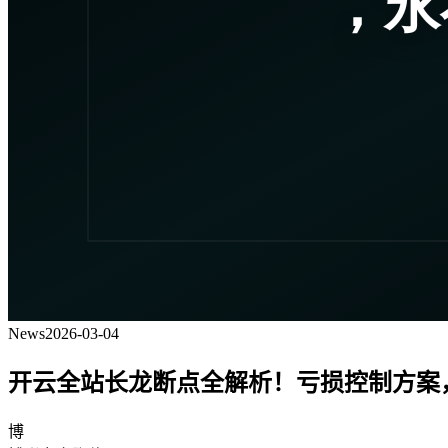
News
2026-03-04
开云全站长龙断点全解析！亏损控制方案
博