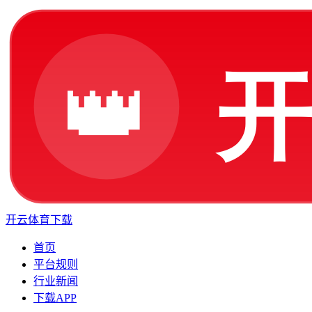
开云体育下载
首页
平台规则
行业新闻
下载APP