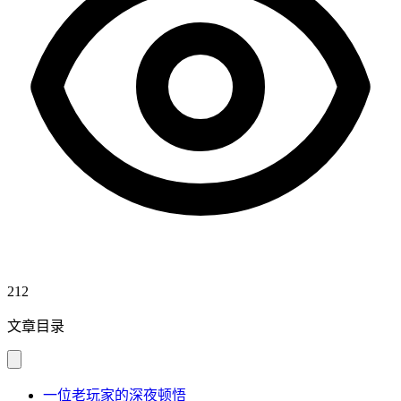
212
文章目录
一位老玩家的深夜顿悟