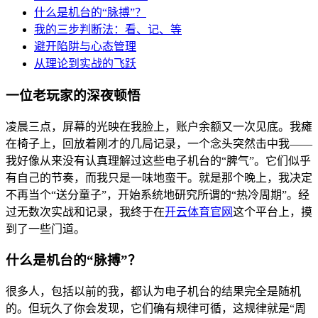
什么是机台的“脉搏”？
我的三步判断法：看、记、等
避开陷阱与心态管理
从理论到实战的飞跃
一位老玩家的深夜顿悟
凌晨三点，屏幕的光映在我脸上，账户余额又一次见底。我瘫
在椅子上，回放着刚才的几局记录，一个念头突然击中我——
我好像从来没有认真理解过这些电子机台的“脾气”。它们似乎
有自己的节奏，而我只是一味地蛮干。就是那个晚上，我决定
不再当个“送分童子”，开始系统地研究所谓的“热冷周期”。经
过无数次实战和记录，我终于在
开云体育官网
这个平台上，摸
到了一些门道。
什么是机台的“脉搏”？
很多人，包括以前的我，都认为电子机台的结果完全是随机
的。但玩久了你会发现，它们确有规律可循，这规律就是“周