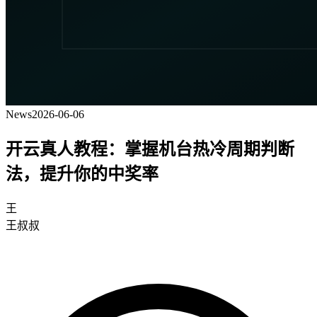
News
2026-06-06
开云真人教程：掌握机台热冷周期判断
法，提升你的中奖率
王
王叔叔