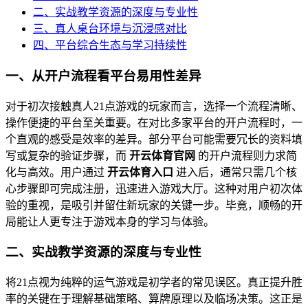
二、实战教学资源的深度与专业性
三、真人桌台环境与沉浸感对比
四、平台综合生态与学习持续性
一、从开户流程看平台易用性差异
对于初次接触真人21点游戏的玩家而言，选择一个流程清晰、
操作便捷的平台至关重要。在对比多家平台的开户流程时，一
个直观的感受是效率的差异。部分平台可能需要冗长的资料填
写或复杂的验证步骤，而
开云体育官网
的开户流程则力求简
化与高效。用户通过
开云体育入口
进入后，通常只需几个核
心步骤即可完成注册，迅速进入游戏大厅。这种对用户初次体
验的重视，是吸引并留住新玩家的关键一步。毕竟，顺畅的开
局能让人更专注于游戏本身的学习与体验。
二、实战教学资源的深度与专业性
将21点视为纯粹的运气游戏是初学者的常见误区。真正提升胜
率的关键在于理解基础策略、算牌原理以及临场决策。这正是