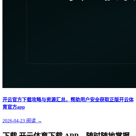
开云官方下载攻略与资源汇总，帮助用户安全获取正版开云体
育官方app
2026-04-23
阅读
→