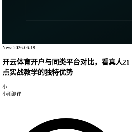
News
2026-06-18
开云体育开户与同类平台对比，看真人21
点实战教学的独特优势
小
小雨测评