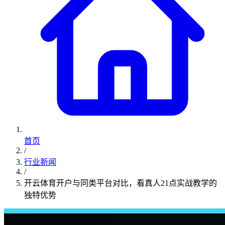
首页
/
行业新闻
/
开云体育开户与同类平台对比，看真人21点实战教学的
独特优势