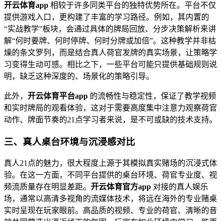
开云体育app
相较于许多同类平台的独特优势所在。平台不仅
提供游戏入口，更构建了丰富的学习路径。例如，其内置的
“实战教学”板块，会通过具体的牌局回放、分步决策解析来讲
解“何时要牌、何时停牌、何时分牌或加倍”。这种教学并非枯
燥的条文罗列，而是结合真人荷官发牌的真实场景，让策略学
习变得生动可感。相比之下，一些平台可能只提供基础规则说
明，缺乏这种深度的、场景化的策略引导。
此外，
开云体育平台app
的流畅性与稳定性，保证了教学视频
和实时牌局的观看体验，这对于需要高度集中注意力观察荷官
动作、牌面节奏的21点学习者来说，是不可或缺的技术支持。
三、真人桌台环境与沉浸感对比
真人21点的魅力，很大程度上源于其模拟真实赌场的沉浸式体
验。在这一方面，不同平台提供的桌台环境、荷官专业度、视
频流质量存在明显差距。
开云体育官方app
对接的真人娱乐
场，通常以高清多视角的流媒体技术，将远在海外的专业赌桌
实时呈现在玩家眼前。高品质的视频、专业的荷官、清晰的音