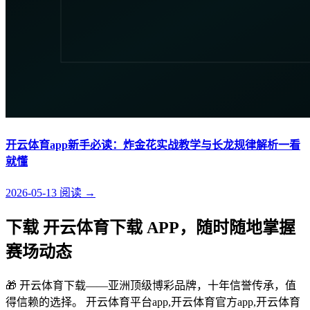
开云体育app新手必读：炸金花实战教学与长龙规律解析一看
就懂
2026-05-13
阅读
→
下载 开云体育下载 APP，随时随地掌握
赛场动态
🎁 开云体育下载——亚洲顶级博彩品牌，十年信誉传承，值
得信赖的选择。 开云体育平台app,开云体育官方app,开云体育