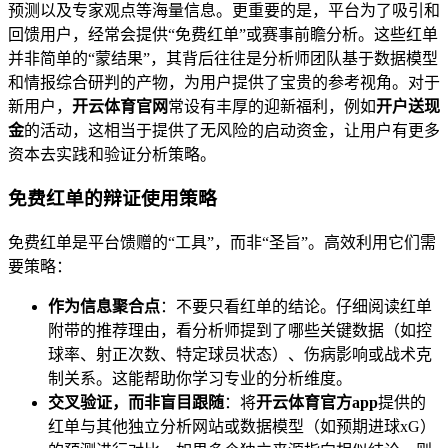
预测以及专家观点等海量信息。更重要的是，平台为了吸引和
回馈用户，经常会提供“免费红单”或赛事前瞻分析。这些红单
并非简单的“蒙结果”，其背后往往是分析师团队基于数据模型
和情报综合研判的产物，为用户提供了宝贵的参考视角。对于
新用户，
开云体育官网
常设有丰厚的迎新福利，例如
开户送现
金
的活动，这相当于提供了无风险的启动资金，让用户有更多
资本去实践和验证分析策略。
免费红单的辩证使用策略
免费红单是平台馈赠的“工具”，而非“圣旨”。高效利用它们需
要策略：
作为信息聚合点
：不要只看红单的结论。仔细阅读红单
附带的推荐理由，看分析师提到了哪些关键数据（如控
球率、射正次数、特定球员状态）、伤病影响或战术克
制关系。这能帮助你学习专业的分析维度。
交叉验证，而非盲目跟随
：将
开云体育官方app
提供的
红单与其他独立分析网站或数据模型（如预期进球xG）