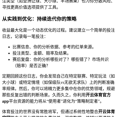
注类型（如亚洲让球、大小球、半场赛果）也为你分散风险、
寻找更高价值选项提供了工具。
从实践到优化：持续迭代你的策略
收益最大化是一个动态优化的过程。建议建立一个简单的投注
日志，记录每一笔投注：
比赛信息、你的分析依据、参考的红单来源。
投注类型、金额、赔率及结果。
赛后复盘：你的分析哪些对了？哪些错了？市场共识
（赔率）是否正确？
定期回顾这份日志，你会发现自己在特定联赛、特定玩法（如
大小球）或特定情境（如保级队vs无欲无求队）上的判断准确
率规律。然后，你可以将精力更多集中在你的优势领域，规避
那些反复出错的判断场景。久而久之，你利用
开云体育官方
app
平台资源的能力将从“使用者”进化为“策略制定者”。
体育投注的世界没有常胜将军，但通过系统性地整合
开云体育