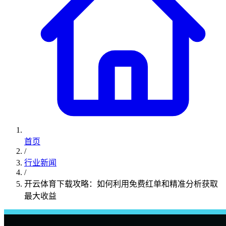
首页
/
行业新闻
/
开云体育下载攻略：如何利用免费红单和精准分析获取
最大收益