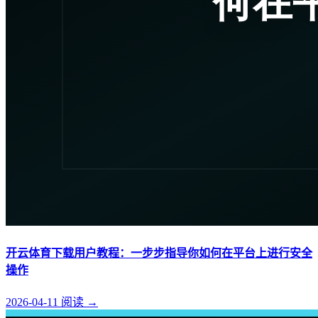
开云体育下载用户教程：一步步指导你如何在平台上进行安全
操作
2026-04-11
阅读
→