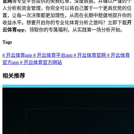
官网
等专业平台提供的免费红单、深度数据，并辅以严谨的个
人分析和资金管理，你完全可以将自己置于一个更具优势的位
置，让每一次决策都更加理性，从而在长期中稳健地提升你的
收益水平。想要开启你的专业化体育分析之旅吗？立即下载
开
云体育app
，领取你的专属福利，从实践第一场分析开始。
Tags
# 开云体育app
# 开云体育平台app
# 开云体育官网
# 开云体育
官方app
# 开云体育官方网站
相关推荐