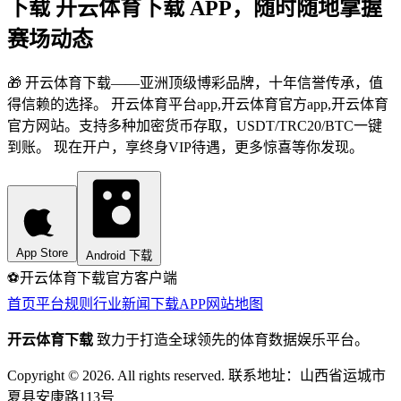
下载 开云体育下载 APP，随时随地掌握
赛场动态
🎁 开云体育下载——亚洲顶级博彩品牌，十年信誉传承，值
得信赖的选择。 开云体育平台app,开云体育官方app,开云体育
官方网站。支持多种加密货币存取，USDT/TRC20/BTC一键
到账。 现在开户，享终身VIP待遇，更多惊喜等你发现。
App Store
Android 下载
⚽️
开云体育下载
官方客户端
首页
平台规则
行业新闻
下载APP
网站地图
开云体育下载
致力于打造全球领先的体育数据娱乐平台。
Copyright © 2026. All rights reserved. 联系地址：山西省运城市
夏县安康路113号