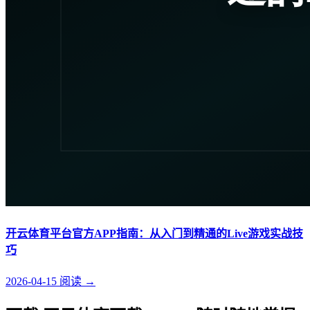
开云体育平台官方APP指南：从入门到精通的Live游戏实战技
巧
2026-04-15
阅读
→