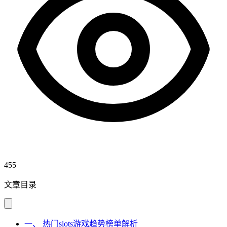
455
文章目录
一、 热门slots游戏趋势榜单解析