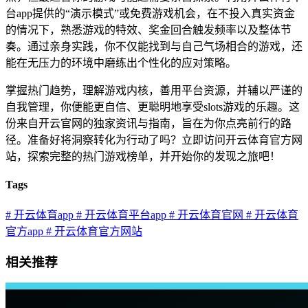
台app提供的“演示模式”或免费游戏机会，在不投入真实资金
的情况下，熟悉游戏的特效、奖金回合触发频率以及整体节
奏。通过亲身实践，你不仅能找到与自己气场相合的游戏，还
能在无压力的环境中磨练出个性化的应对策略。
掌握热门趋势，理解游戏内核，善用平台资源，并辅以严谨的
自我管理，你便能更自信、更聪明地享受slots游戏的乐趣。这
份来自开云官网的独家资讯与指南，旨在为你点亮前行的路
径。准备好将洞察转化为行动了吗？立即访问开云体育官方网
站，探索完整的热门游戏榜单，并开始你的发现之旅吧！
Tags
# 开云体育app
# 开云体育平台app
# 开云体育官网
# 开云体育
官方app
# 开云体育官方网站
相关推荐