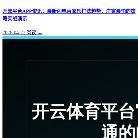
开云平台APP资讯：最新闪电百家乐打法趋势，庄家最怕的策
略实战演示
2026-04-27
阅读
→