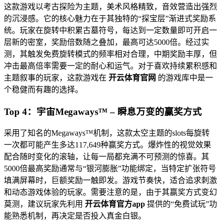
这款游戏以考古探险为主题，美术风格精致，音效营造出强烈
的沉浸感。它的核心魅力在于其独特的“探宝层”渐进式奖励系
统。玩家在旋转中积累古墓符号，每达到一定数量即可开启一
层新的密室，奖励倍数随之叠加，最高可达5000倍。经过实
测，其触发免费旋转模式的频率相对合理，中期奖励丰厚，但
冲击最高倍率需要一定的耐心和运气。对于喜欢持续累积感和
主题叙事的玩家，这款游戏在
开云体育官网
的游戏库中是一
个稳健而有趣的选择。
Top 4：宇宙Megaways™ – 瞬息万变的赢奖方式
采用了知名的Megaways™机制，这款太空主题的slots每旋转
一次都可能产生多达117,649种赢奖方式。爆炸性的视觉效果
配合随时变化的滚轴，让每一局都充满不可预测的惊喜。其
5000倍最高奖励通常与“银河膨胀”功能绑定，当特定扩张符号
填满屏幕时，巨额奖励一触即发。游戏节奏快，适合追求刺激
和动态游戏体验的玩家。需要注意的是，由于其赢奖方式变幻
莫测，建议玩家先利用
开云体育官方app
提供的“免费试玩”功
能熟悉机制，再决定是否投入真金白银。