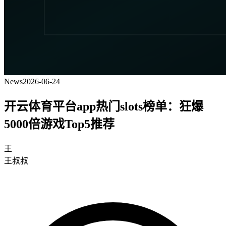
News
2026-06-24
开云体育平台app热门slots榜单：狂爆
5000倍游戏Top5推荐
王
王叔叔