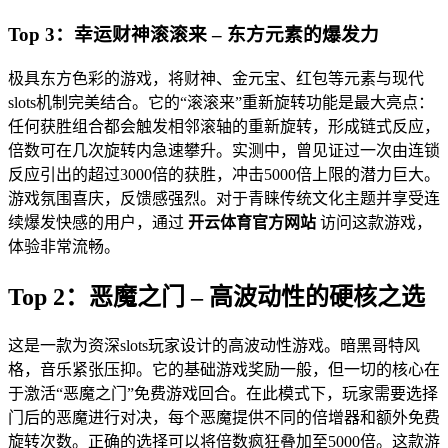
Top 3：幸运财神滚滚来 – 东方元素的爆发力
极具东方色彩的游戏，将财神、金元宝、红包等元素与现代
slots机制完美结合。它的“滚滚来”重新旋转功能是最大亮点：
任何获胜组合都会触发相邻滚轴的重新旋转，形成链式反应，
倍数可在几次旋转内急速攀升。实测中，曾见证过一次由连锁
反应引出的超过3000倍的获胜，冲击5000倍上限的潜力巨大。
游戏氛围喜庆，反馈感强烈。对于青睐传统文化主题并享受连
续爆发快感的用户，通过
开云体育官方网站
访问这款游戏，
体验非常流畅。
Top 2：恶魔之门 – 高波动性的硬核之选
这是一款为资深slots玩家设计的高波动性游戏。暗黑哥特风
格，音乐紧张压抑。它的基础游戏奖励一般，但一切的核心在
于激活“恶魔之门”免费游戏回合。在此模式下，玩家需要选择
门后的恶魔进行对决，每个恶魔提供不同的倍增器和额外免费
旋转次数。正确的选择可以将倍数疯狂叠加至5000倍。这款游