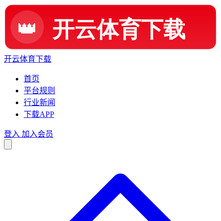
开云体育下载
首页
平台规则
行业新闻
下载APP
登入
加入会员