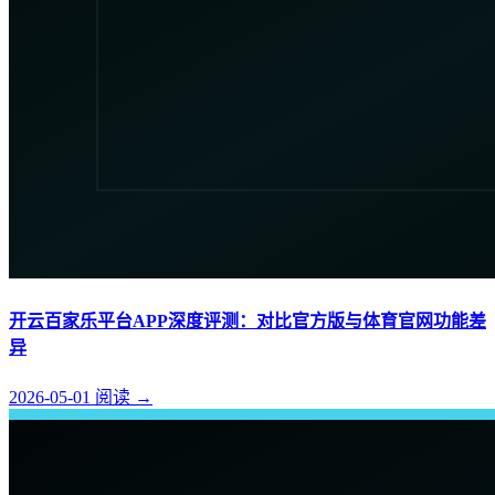
开云百家乐平台APP深度评测：对比官方版与体育官网功能差
异
2026-05-01
阅读
→