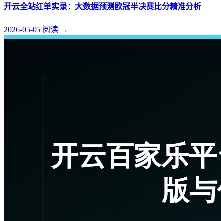
开云全站红单实录：大数据预测欧冠半决赛比分精准分析
2026-05-05
阅读
→